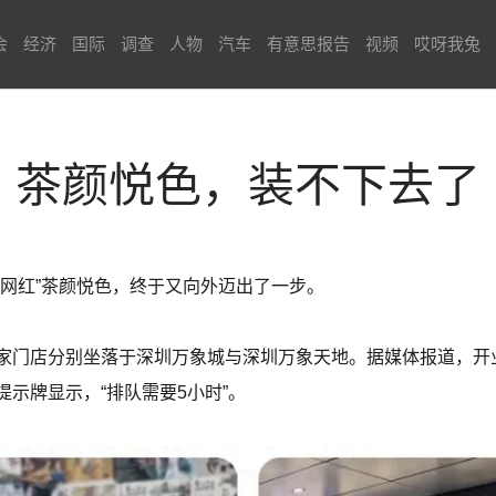
会
经济
国际
调查
人物
汽车
有意思报告
视频
哎呀我兔
茶颜悦色，装不下去了
代网红”茶颜悦色，终于又向外迈出了一步。
家门店分别坐落于深圳万象城与深圳万象天地。据媒体报道，开
示牌显示，“排队需要5小时”。