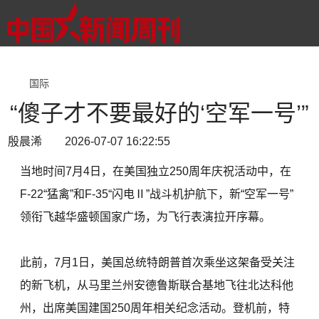
国际
“傻子才不要最好的‘空军一号’”
殷晨浠 2026-07-07 16:22:55
当地时间7月4日，在美国独立250周年庆祝活动中，在
F-22“猛禽”和F-35“闪电Ⅱ”战斗机护航下，新“空军一号”
领衔飞越华盛顿国家广场，为飞行表演拉开序幕。
此前，7月1日，美国总统特朗普首次乘坐这架备受关注
的新飞机，从马里兰州安德鲁斯联合基地飞往北达科他
州，出席美国建国250周年相关纪念活动。登机前，特