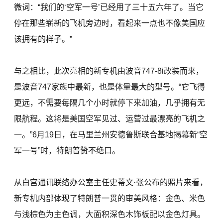
微词：“我们的‘空军一号’已经用了三十五六年了。当它
停在那些崭新的飞机旁边时，看起来一点也不像美国应
该拥有的样子。”
与之相比，此次亮相的新专机由波音747-8i改装而来，
是波音747家族中最新，也是体量最大的型号。“它飞得
更远，不需要每隔几个小时就停下来加油，几乎拥有无
限航程。这将是美国空军见过、运营过最漂亮的飞机之
一。”6月19日，在马里兰州安德鲁斯联合基地揭幕新“空
军一号”时，特朗普赞不绝口。
从白宫通讯联络办公室主任史蒂文·张公布的照片来看，
新专机内部体现了特朗普一贯的审美风格：金色、米色
与浅棕色为主色调，大面积深色木饰板配以金色灯具。