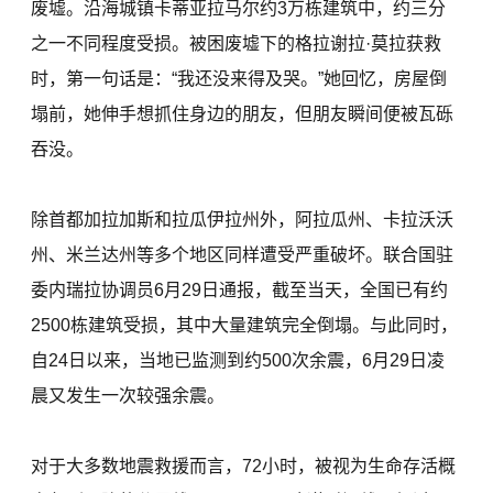
废墟。沿海城镇卡蒂亚拉马尔约3万栋建筑中，约三分
之一不同程度受损。被困废墟下的格拉谢拉·莫拉获救
时，第一句话是：“我还没来得及哭。”她回忆，房屋倒
塌前，她伸手想抓住身边的朋友，但朋友瞬间便被瓦砾
吞没。
除首都加拉加斯和拉瓜伊拉州外，阿拉瓜州、卡拉沃沃
州、米兰达州等多个地区同样遭受严重破坏。联合国驻
委内瑞拉协调员6月29日通报，截至当天，全国已有约
2500栋建筑受损，其中大量建筑完全倒塌。与此同时，
自24日以来，当地已监测到约500次余震，6月29日凌
晨又发生一次较强余震。
对于大多数地震救援而言，72小时，被视为生命存活概