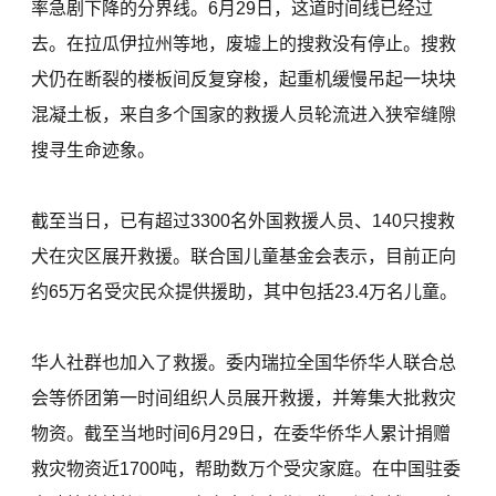
率急剧下降的分界线。6月29日，这道时间线已经过
去。在拉瓜伊拉州等地，废墟上的搜救没有停止。搜救
犬仍在断裂的楼板间反复穿梭，起重机缓慢吊起一块块
混凝土板，来自多个国家的救援人员轮流进入狭窄缝隙
搜寻生命迹象。
截至当日，已有超过3300名外国救援人员、140只搜救
犬在灾区展开救援。联合国儿童基金会表示，目前正向
约65万名受灾民众提供援助，其中包括23.4万名儿童。
华人社群也加入了救援。委内瑞拉全国华侨华人联合总
会等侨团第一时间组织人员展开救援，并筹集大批救灾
物资。截至当地时间6月29日，在委华侨华人累计捐赠
救灾物资近1700吨，帮助数万个受灾家庭。在中国驻委