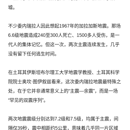
墟。
不少委内瑞拉人因此想起1967年的加拉加斯地震。那场
6.6级地震造成240至300人死亡、1500多人受伤，是一
代人的集体记忆。但这一次，两次主震连续发生，几乎
没有留下任何逃生时间。
在土耳其伊斯坦布尔理工大学地震学教授、土耳其科学
院院士奥坎·图伊叙兹看来，这次委内瑞拉地震最特殊之
处，在于它并非通常意义上的“主震—余震”，而是一场
“罕见的双震序列”。
两次地震震级分别达到7.2级和7.5级，均属于主震，间
隔仅39秒，震中相距约5公里，意味着几乎同一片区域