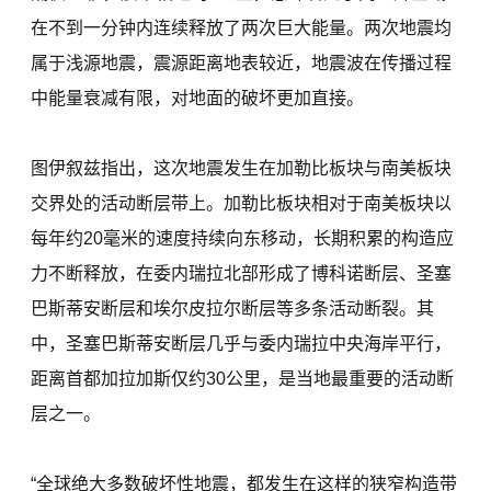
在不到一分钟内连续释放了两次巨大能量。两次地震均
属于浅源地震，震源距离地表较近，地震波在传播过程
中能量衰减有限，对地面的破坏更加直接。
图伊叙兹指出，这次地震发生在加勒比板块与南美板块
交界处的活动断层带上。加勒比板块相对于南美板块以
每年约20毫米的速度持续向东移动，长期积累的构造应
力不断释放，在委内瑞拉北部形成了博科诺断层、圣塞
巴斯蒂安断层和埃尔皮拉尔断层等多条活动断裂。其
中，圣塞巴斯蒂安断层几乎与委内瑞拉中央海岸平行，
距离首都加拉加斯仅约30公里，是当地最重要的活动断
层之一。
“全球绝大多数破坏性地震，都发生在这样的狭窄构造带