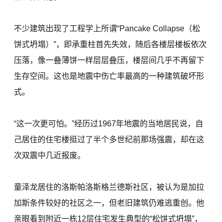
不少建筑出现了工程学上所谓“Pancake Collapse（松
饼式坍塌）”，即承重柱首先失效，随后各楼层楼板依次
压落，像一叠薄饼一样层层叠压，楼层间几乎不再留下
生存空间。这也是地震中伤亡率最高的一种建筑破坏形
式。
“这一次更可怕。”经历过1967年地震的当地居民说，自
己居住的住宅楼挺过了半个多世纪前那场强震，却在这
次双震中几近报废。
童泽龙居住的洛斯帕洛斯格兰德斯社区，被认为是加拉
加斯条件较好的社区之一，但老旧建筑仍难逃重创。他
亲眼看到附近一栋12层住宅发生典型的“松饼式坍塌”，