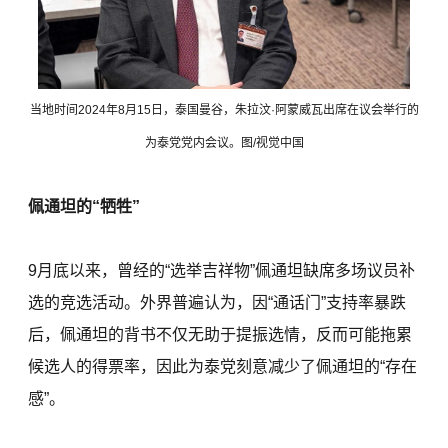
当地时间2024年8月15日，泰国曼谷，朱拉汶·阿蒙威瓦出席在议会举行的
为泰党党内会议。图/视觉中国
佩通坦的“牺牲”
9月底以来，曾经的“选举吉祥物”佩通坦缺席多场议员补
选的竞选活动。外界普遍认为，因“通话门”支持率暴跌
后，佩通坦的背书不仅无助于提振选情，反而可能拖累
候选人的得票率，因此为泰党刻意减少了佩通坦的“存在
感”。