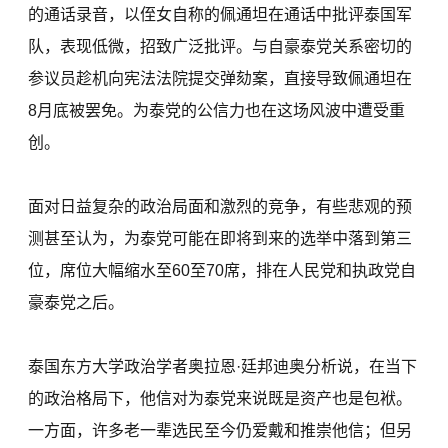
的通话录音，以侄女自称的佩通坦在通话中批评泰国军
队，表现低微，招致广泛批评。与自豪泰党关系密切的
参议员趁机向宪法法院提交弹劾案，直接导致佩通坦在
8月底被罢免。为泰党的公信力也在这场风波中遭受重
创。
面对日益复杂的政治局面和激烈的竞争，有些悲观的预
测甚至认为，为泰党可能在即将到来的选举中落到第三
位，席位大幅缩水至60至70席，排在人民党和执政党自
豪泰党之后。
泰国东方大学政治学者奥拉恩·廷邦迪奥分析说，在当下
的政治格局下，他信对为泰党来说既是资产也是包袱。
一方面，许多老一辈选民至今仍爱戴和推崇他信；但另