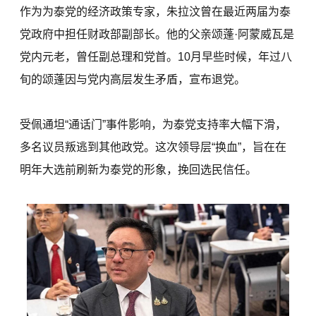
作为为泰党的经济政策专家，朱拉汶曾在最近两届为泰
党政府中担任财政部副部长。他的父亲颂蓬·阿蒙威瓦是
党内元老，曾任副总理和党首。10月早些时候，年过八
旬的颂蓬因与党内高层发生矛盾，宣布退党。
受佩通坦“通话门”事件影响，为泰党支持率大幅下滑，
多名议员叛逃到其他政党。这次领导层“换血”，旨在在
明年大选前刷新为泰党的形象，挽回选民信任。