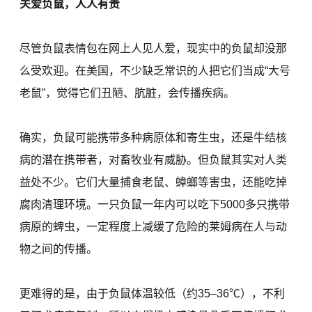
关爱负鼠，人人有责
尽管负鼠表情包在网上人见人爱，现实中的负鼠却没那
么受欢迎。在美国，不少缺乏常识的人把它们当成“大号
老鼠”，觉得它们丑陋、肮脏，会传播疾病。
确实，负鼠可能携带多种病原体和寄生虫，还是牛结核
病的潜在携带者，对畜牧业有威胁。但负鼠其实对人类
益处不少。它们大量捕食老鼠、蟑螂等害虫，还能吃掉
腐肉清理环境。一只负鼠一年内可以吃下5000多只携带
病原的蜱虫，一定程度上减缓了危险的莱姆病在人与动
物之间的传播。
更难得的是，由于负鼠体温较低（约35–36℃），不利