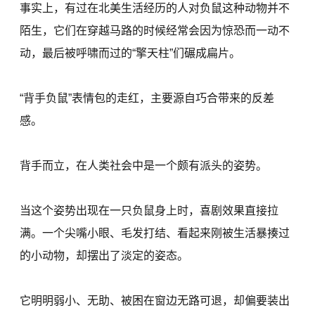
事实上，有过在北美生活经历的人对负鼠这种动物并不
陌生，它们在穿越马路的时候经常会因为惊恐而一动不
动，最后被呼啸而过的“擎天柱”们碾成扁片。
“背手负鼠”表情包的走红，主要源自巧合带来的反差
感。
背手而立，在人类社会中是一个颇有派头的姿势。
当这个姿势出现在一只负鼠身上时，喜剧效果直接拉
满。一个尖嘴小眼、毛发打结、看起来刚被生活暴揍过
的小动物，却摆出了淡定的姿态。
它明明弱小、无助、被困在窗边无路可退，却偏要装出