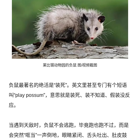
莱比锡动物园的负鼠 图/视频截图
负鼠最著名的绝活是“装死”。英文里甚至专门有个短语
叫“play possum”，意思就是装死、装不知道、假装没反
应。
当遇到天敌时，负鼠不会逃跑，毕竟跑也跑不过，而是
会突然“哐当”一声倒地，眼睛紧闭、舌头吐出、肚皮鼓