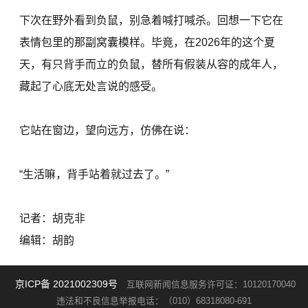
下次在野外看到负鼠，别急着喊打喊杀。回想一下它在
表情包里的那副窝囊模样。毕竟，在2026年的这个夏
天，有只背手而立的负鼠，替所有假装从容的成年人，
藏起了心底无处言说的感受。
它站在窗边，望向远方，仿佛在说：
“生活嘛，背手站着就过去了。”
记者：胡克非
编辑：胡韵
京ICP备 2021002309号
互联网新闻信息服务许可证：10120170040
违法和不良信息举报电话：（010）68318080-691