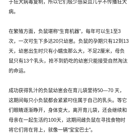
于狂犬病毒复制，所以它们极少感染且几乎不传播狂犬
病。
在繁殖方面，负鼠堪称“生育机器”，每年可以生1至3
次，一次可生下多达20只幼崽。负鼠的孕期只有12到13
天，幼崽出生时只有小蠕虫那么大，不足2厘米，母负
鼠只有13个乳头，抢不到奶吃的幼崽只能接受自然淘汰
的命运。
成功获得乳汁的负鼠幼崽会在育儿袋里待50—70 天，
这期间每只小负鼠都会紧紧叼住属于自己的乳头。等它
们眼睛逐渐睁开，身体变大，离开育儿袋，还会继续和
母亲在一起生活约100天，这期间雌负鼠在寻找食物时
将它们背在背上，就像一辆“宝宝巴士”。