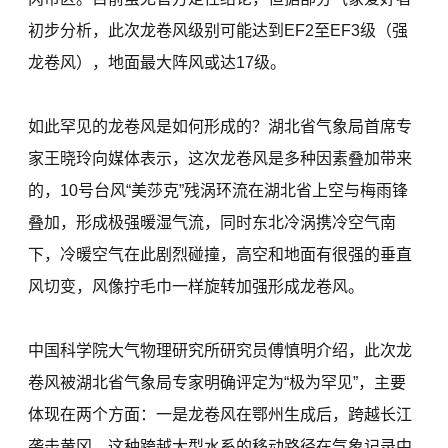
初步分析，此次龙卷风级别可能达到EF2至EF3级（强
龙卷风），地面最大阵风或达17级。
如此罕见的龙卷风是如何形成的？湖北省气象局首席专
家王晓玲向媒体表示，这次龙卷风是多种因素叠加带来
的，10号台风“美莎克”残涡环流在湖北省上空与梅雨锋
叠加，形成极强暖湿气流，同时东北冷涡携冷空气南
下，冷暖空气在此剧烈碰撞，高空和地面有很强的垂直
风切变，风像拧毛巾一样旋转加强形成龙卷风。
中国科学院大气物理研究所研究员傅慎明介绍，此次龙
卷风被湖北省气象局专家明确评定为“极为罕见”，主要
体现在两个方面：一是龙卷风在鄂州生成后，跨越长江
袭击黄冈。这种跨越大型水系的移动路径在气象记录中