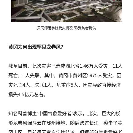
黄冈师范学院受灾情况 图/受访者提供
黄冈为何出现罕见龙卷风？
截至目前，此次灾害已造成湖北省1.46万人受灾，11人
死亡，1人失联。其中，黄冈市黄州区5975人受灾，因
灾死亡4人、失联1人、危重症5人，因灾导致直接经济
损失4.5亿元左右。
知名科普博主“中国气象爱好者”表示，此次，巨大的楔
形龙卷风漏斗云在鄂州接地，随后跨过长江，袭击了黄
冈市区。目前虽无官方定性结论，但据部分气象爱好者